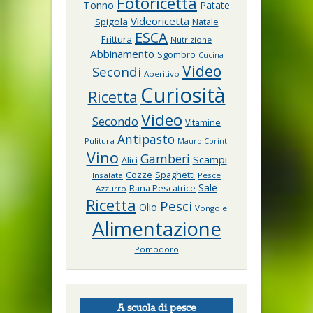
Fotoricetta
Tonno
Patate
Videoricetta
Spigola
Natale
ESCA
Frittura
Nutrizione
Abbinamento
Sgombro
Cucina
Video
Secondi
Aperitivo
Curiosità
Ricetta
Video
Secondo
Vitamine
Antipasto
Pulitura
Mauro Corinti
Vino
Gamberi
Scampi
Alici
Cozze
Spaghetti
Insalata
Pesce
Sale
Rana Pescatrice
Azzurro
Ricetta
Pesci
Olio
Vongole
Alimentazione
Pomodoro
A scuola di pesce