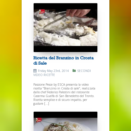
Ricetta del Branzino in Crosta
di Sale
Friday May 23rd, 2014
SECONDI
VIDEO RICETTE
Passione Pesce by ESCA presenta la video
ricetta “Branzino in Crosta di sale”, realizzata
dallo chef Federico Palestini del ristorante
Caserma Guelfa di San Benedetto del Tronto.
Ricetta semplice e di sicuro impatto, per
gustare […]