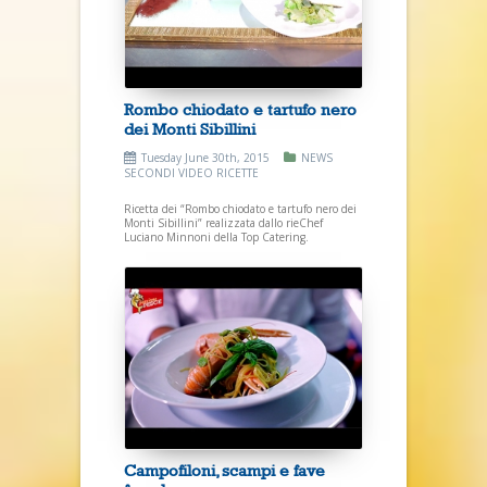
Rombo chiodato e tartufo nero
dei Monti Sibillini
Tuesday June 30th, 2015
NEWS
SECONDI
VIDEO RICETTE
Ricetta dei “Rombo chiodato e tartufo nero dei
Monti Sibillini” realizzata dallo rieChef
Luciano Minnoni della Top Catering.
Campofiloni, scampi e fave