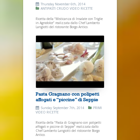
Thursday November 6th, 2014
ANTIPASTI
CRUDO
VIDEO RICETTE
Ricetta della “Misticanza di Insalate con Triglie
in Agrodolce” realizzata dallo Chef Lamberto
Langiotti del ristorante Borgo Antico.
Pasta Gragnano con polipetti
affogati e “piccine” di Seppie
Sunday September 7th, 2014
PRIMI
VIDEO RICETTE
Ricetta della “Pasta di Gragnano con polipetti
affogati e piccine di Seppie” realizzata dallo
Chef Lamberto Langiotti del ristorante Borgo
Antico.