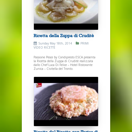
Ricetta della Zuppa di Cruditè
Sunday May 18th, 2014
PRIMI
VIDEO RICETTE
Passione Pesce by Condipresto ESCA presenta
la Ricetta della Zuppa di Cruditè realizzata
dallo Chef Luca Di Felice – Hotel Ristorante
Zunica – Civitella del Tronto.
Ricetta del Risotto con Tartar di