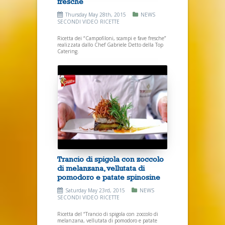
fresche
Thursday May 28th, 2015
NEWS
SECONDI
VIDEO RICETTE
Ricetta dei “Campofiloni, scampi e fave fresche”
realizzata dallo Chef Gabriele Detto della Top
Catering.
Trancio di spigola con zoccolo
di melanzana, vellutata di
pomodoro e patate spinosine
Saturday May 23rd, 2015
NEWS
SECONDI
VIDEO RICETTE
Ricetta del “Trancio di spigola con zoccolo di
melanzana, vellutata di pomodoro e patate