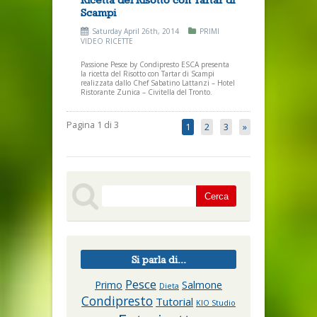
Scampi
Saturday April 26th, 2014
PRIMI
VIDEO RICETTE
Passione Pesce by Condipresto ESCA presenta
la ricetta del Risotto con Tartar di Scampi
realizzata dallo Chef Sabatino Lattanzi – Hotel
Ristorante Zunica – Civitella del Tronto.
Pagina 1 di 3
1
2
3
»
Si parla di...
Pesce
Primo
Salmone
Dieta
Condipresto
Tutorial
KIO Studio