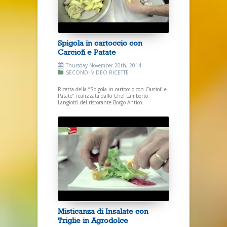
Spigola in cartoccio con
Carciofi e Patate
Thursday November 20th, 2014
SECONDI
VIDEO RICETTE
Ricetta della “Spigola in cartoccio con Carciofi e
Patate” realizzata dallo Chef Lamberto
Langiotti del ristorante Borgo Antico.
Misticanza di Insalate con
Triglie in Agrodolce