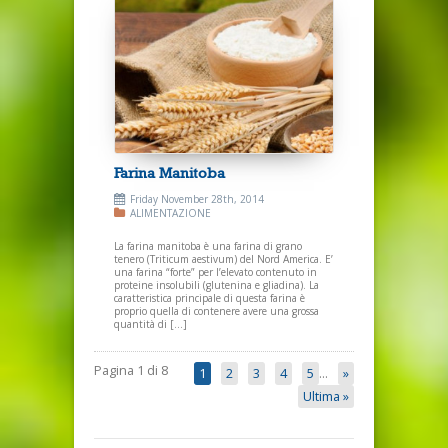
Farina Manitoba
Friday November 28th, 2014
ALIMENTAZIONE
La farina manitoba è una farina di grano
tenero (Triticum aestivum) del Nord America. E’
una farina “forte” per l’elevato contenuto in
proteine insolubili (glutenina e gliadina). La
caratteristica principale di questa farina è
proprio quella di contenere avere una grossa
quantità di […]
Pagina 1 di 8
1
2
3
4
5
...
»
Ultima »