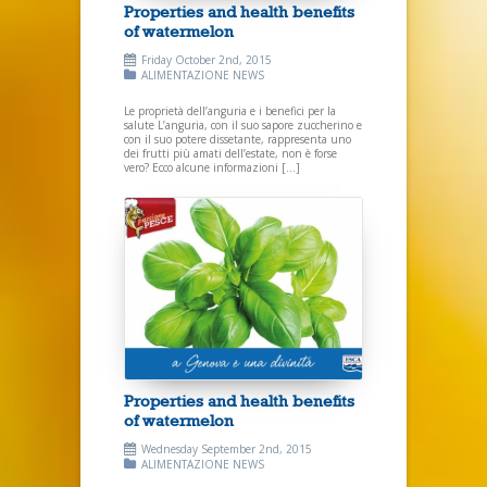
Properties and health benefits
of watermelon
Friday October 2nd, 2015
ALIMENTAZIONE
NEWS
Le proprietà dell’anguria e i benefici per la
salute L’anguria, con il suo sapore zuccherino e
con il suo potere dissetante, rappresenta uno
dei frutti più amati dell’estate, non è forse
vero? Ecco alcune informazioni […]
Properties and health benefits
of watermelon
Wednesday September 2nd, 2015
ALIMENTAZIONE
NEWS