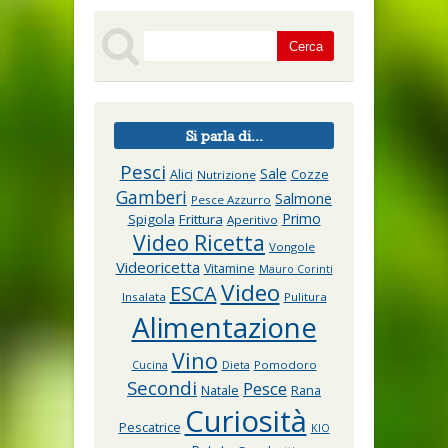
Si parla di...
Pesci
Sale
Alici
Cozze
Nutrizione
Gamberi
Salmone
Pesce Azzurro
Primo
Spigola
Frittura
Aperitivo
Video Ricetta
Vongole
Videoricetta
Vitamine
Mauro Corinti
Video
ESCA
Insalata
Pulitura
Alimentazione
Vino
Pomodoro
Cucina
Dieta
Secondi
Pesce
Natale
Rana
Curiosità
Pescatrice
KIO