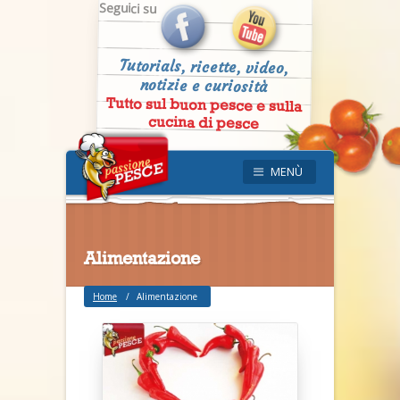
Seguici su
Tutorials, ricette, video,
notizie e curiosità
Tutto sul buon pesce e sulla
cucina di pesce
MENÙ
Alimentazione
Home
Alimentazione