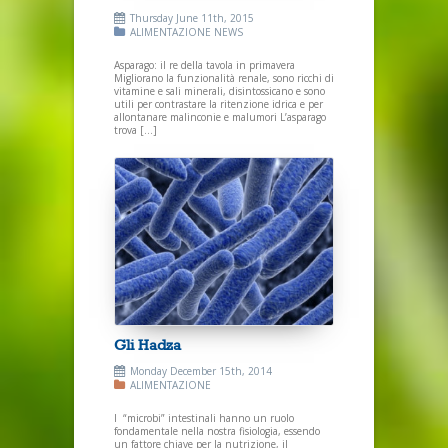
Thursday June 11th, 2015
ALIMENTAZIONE
NEWS
Asparago: il re della tavola in primavera
Migliorano la funzionalità renale, sono ricchi di
vitamine e sali minerali, disintossicano e sono
utili per contrastare la ritenzione idrica e per
allontanare malinconie e malumori L’asparago
trova […]
Gli Hadza
Monday December 15th, 2014
ALIMENTAZIONE
I “microbi” intestinali hanno un ruolo
fondamentale nella nostra fisiologia, essendo
un fattore chiave per la nutrizione, il