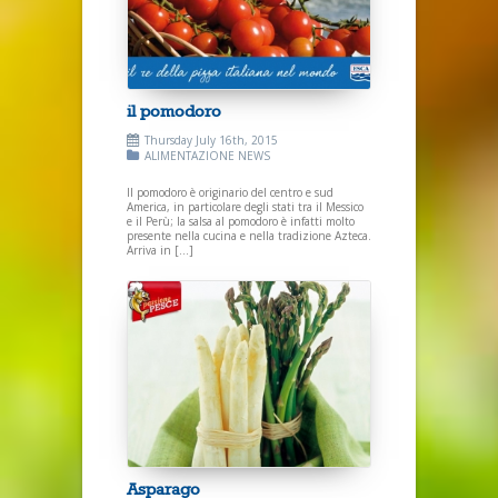
il pomodoro
Thursday July 16th, 2015
ALIMENTAZIONE
NEWS
Il pomodoro è originario del centro e sud
America, in particolare degli stati tra il Messico
e il Perù; la salsa al pomodoro è infatti molto
presente nella cucina e nella tradizione Azteca.
Arriva in […]
Asparago