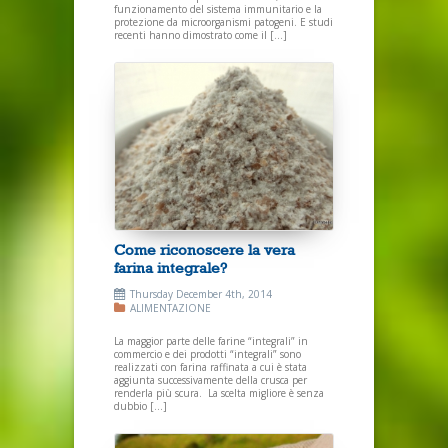
funzionamento del sistema immunitario e la
protezione da microorganismi patogeni. E studi
recenti hanno dimostrato come il […]
Come riconoscere la vera
farina integrale?
Thursday December 4th, 2014
ALIMENTAZIONE
La maggior parte delle farine “integrali” in
commercio e dei prodotti “integrali” sono
realizzati con farina raffinata a cui è stata
aggiunta successivamente della crusca per
renderla più scura. La scelta migliore è senza
dubbio […]