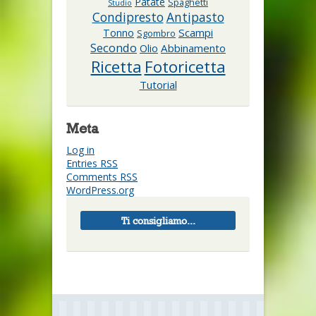
Patate
Spaghetti
Studio
Condipresto
Antipasto
Scampi
Tonno
Sgombro
Secondo
Abbinamento
Olio
Ricetta
Fotoricetta
Tutorial
Meta
Log in
Entries
RSS
Comments
RSS
WordPress.org
Ti consigliamo...